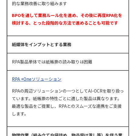
的な業務改善に取り組みます
BPO
を通して業務ルール化を進め、その後に再度RPA化を
検討する、とった段階的な方法で進めることも可能です
紙媒体をインプットとする業務
RPA
製品単体では紙帳票の読み取りは困難
RPA +One
ソリューション
RPAの周辺ソリューションの一つとして
AI-OCR
を取り扱っ
ています。紙帳票の特性ごとに適した製品は異なります。
最適な製品をご提案し、
RPA
とのスムーズな連携をご支援
します。
物理作業（組み立てや袋詰め、物品受け渡し等）を伴う業