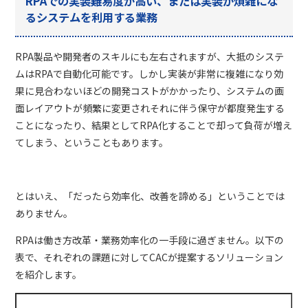
RPAでの実装難易度が高い、または実装が煩雑にな
るシステムを利用する業務
RPA
製品や開発者のスキルにも左右されますが、大抵のシステ
ムは
RPA
で自動化可能です。しかし実装が非常に複雑になり効
果に見合わないほどの開発コストがかかったり、システムの画
面レイアウトが頻繁に変更されそれに伴う保守が都度発生する
ことになったり、結果として
RPA
化することで却って負荷が増え
てしまう、ということもあります。
とはいえ、「だったら効率化、改善を諦める」ということでは
ありません。
RPA
は働き方改革・業務効率化の一手段に過ぎません。以下の
表で、それぞれの課題に対して
CAC
が提案するソリューション
を紹介します。