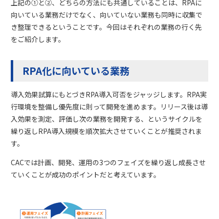
上記の①と②、どちらの方法にも共通していることは、
RPA
に
向いている業務だけでなく、向いていない業務も同時に収集で
き整理できるということです。今回はそれぞれの業務の行く先
をご紹介します。
RPA化に向いている業務
導入効果試算にもとづき
RPA
導入可否をジャッジします。
RPA
実
行環境を整備し優先度に則って開発を進めます。リリース後は導
入効果を測定、評価し次の業務を開発する、というサイクルを
繰り返し
RPA
導入規模を順次拡大させていくことが推奨されま
す。
CAC
では計画、開発、運用の
3
つのフェイズを繰り返し成長させ
ていくことが成功のポイントだと考えています。