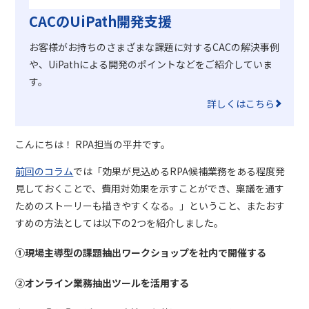
CACのUiPath開発支援
お客様がお持ちのさまざまな課題に対するCACの解決事例
や、
UiPathによる開発のポイントなどをご紹介していま
す。
詳しくはこちら
こんにちは！
RPA
担当の平井です。
前回のコラム
では「効果が見込める
RPA
候補業務をある程度発
見しておくことで、費用対効果を示すことができ、稟議を通す
ためのストーリーも描きやすくなる。」ということ、またおす
すめの方法としては以下の
2
つを紹介しました。
①現場主導型の課題抽出ワークショップを社内で開催する
②オンライン業務抽出ツールを活用する