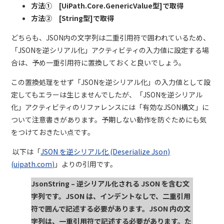
方法①
[UiPath.Core.GenericValue
型
]
で取得
方法②
[String
型
]
で取得
どちらも、
JSON
内の文字列は二重引用符で囲われているため、
「
JSON
を逆シリアル化」アクティビティの入力値に設定する場
合は、予め一重引用符に置換しておくと良いでしょう。
この置換処理をせず「
JSON
を逆シリアル化」の入力値として設
定してもエラーは生じませんでしたが、「
JSON
を逆シリアル
化」アクティビティのリファレンスには「有効な
JSON
構文」に
ついて注意書きがあります。予期しない動作を防ぐためにも気
をつけておきたい点です。
以下は「
JSON を逆シリアル化 (Deserialize Json)
(uipath.com)
」よりの引用です。
JsonString –
逆シリアル化される
JSON
を含む文
字列です。
JSON
は、インデントなしで、二重引用
符で囲んで記述する必要があります。
JSON
内の文
字列は、一重引用符で記述する必要があります。た