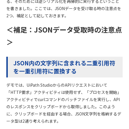
る、そのためには逆シリアル化を再帰的に実行するということ
を書きました。ここでは、JSONデータを受け取る時の注意点を
2つ、補足として記しておきます。
＜補足：JSONデータ受取時の注意点
＞
JSON内の文字列に含まれる二重引用符
を一重引用符に置換する
デモでは、UiPath
Studio
からの
API
リクエストにおいて
「
HTTP
要求」アクティビティは使用せず、「プロセスを開始」
アクティビティで
curl
コマンドのバッチファイルを実行し、
API
のレスポンスをクリップボードから取得しました。このよう
に、クリップボードを経由する場合、
JSON文字列
を格納するデ
ータ型は
2
通り考えられます。