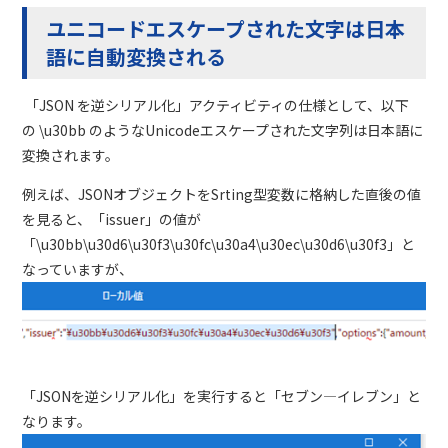
ユニコードエスケープされた文字は日本
語に自動変換される
「
JSON
を逆シリアル化」アクティビティの仕様として、以下
の
\u30bb
のような
Unicode
エスケープされた文字列は日本語に
変換されます。
例えば、
JSON
オブジェクトを
Srting
型変数に格納した直後の値
を見ると、「
issuer
」の値が
「
\u30bb\u30d6\u30f3\u30fc\u30a4\u30ec\u30d6\u30f3
」と
なっていますが、
「
JSON
を逆シリアル化」を実行すると「セブン―イレブン」と
なります。