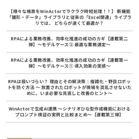
【様々な帳票をWinActorでラクラク時短処理！！】 新機能
「雛形・データ」ライブラリと従来の「Excel関連」ライブラ
リでは、 どちらが速くて最適か？
RPAによる業務改善、効率化推進の成功のカギ【連載第二
弾】～モデルケース② 最適な業務選定～
RPAによる業務改善、効率化推進の成功のカギ【連載第一
弾】～モデルケース① 導入効果の実感～
RPAは扱いづらい？ 理由とその解決策｜複雑化・野良ロボッ
トを防ぐ方法 〜 放置されたロボットが現場を混乱させないた
めに。いま必要な見直しと改善のヒント〜
WinActorで生成AI連携 ～シナリオひな型作成機能における
プロンプト検証の実例と比較まとめ～【連載第三弾】