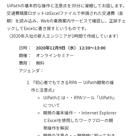
UiPathの基本的な操作と注意点を30分に凝縮してお話します。
交通費精算ロボットはExcelファイルで申請された交通費（金
額）を読み込み、Webの乗換案内サービスで確認し、正誤チェ
ックしてExcelに書き戻すというものです。
（2020年入社の新人エンジニアが1時間で作成しています）
日時：
2020年12月9日（水） 12:30～13:00
開催： オンラインセミナー
費用： 無料
アジェンダ：
『初心者でもできるRPA ー UiPath開発の操
作と注意点』
UiPathとは・・RPAツール「UiPath」
について
開発の基本操作・・Internet Explorer
とExcelを使用したワークフローの開
発操作を解説
開発の注意点・・開発時に知っておき