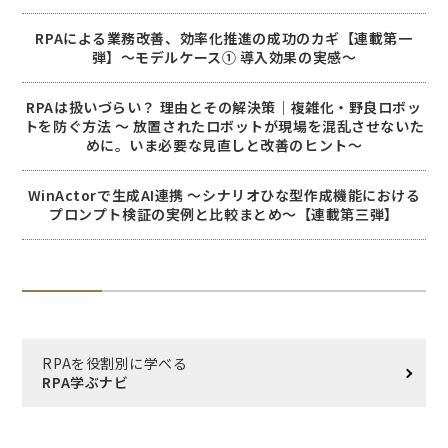
RPAによる業務改善、効率化推進の成功のカギ【連載第一
弾】～モデルケース① 導入効果の実感～
RPAは扱いづらい？ 理由とその解決策｜複雑化・野良ロボッ
トを防ぐ方法 〜 放置されたロボットが現場を混乱させないた
めに。いま必要な見直しと改善のヒント〜
WinActorで生成AI連携 ～シナリオひな型作成機能における
プロンプト検証の実例と比較まとめ～【連載第三弾】
RPAを役割別に学べる
RPA学ぶナビ